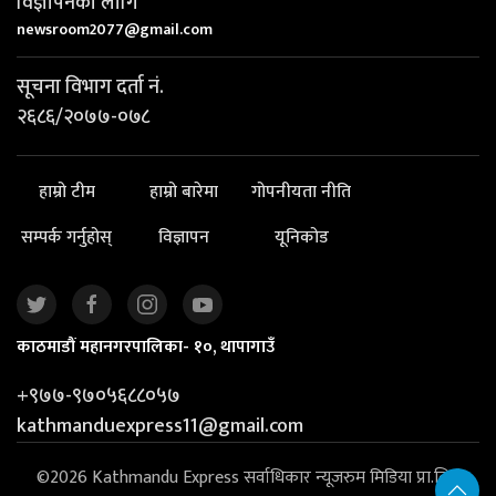
विज्ञापनका लागि
newsroom2077@gmail.com
सूचना विभाग दर्ता नं.
२६८६/२०७७-०७८
हाम्रो टीम
हाम्रो बारेमा
गोपनीयता नीति
सम्पर्क गर्नुहोस्
विज्ञापन
यूनिकोड
काठमाडौं महानगरपालिका- १०, थापागाउँ
+९७७-९७०५६८८०५७
kathmanduexpress11@gmail.com
©2026 Kathmandu Express सर्वाधिकार न्यूजरुम मिडिया प्रा.लि. |