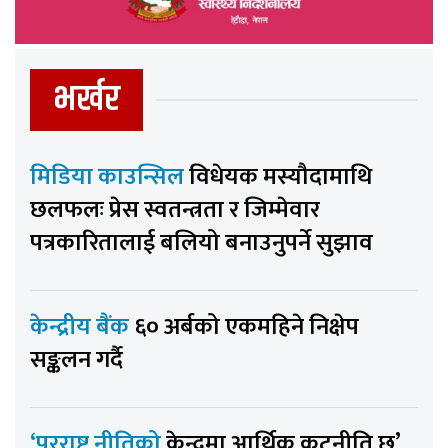
भर्खर
मिडिया काउन्सिल
विधेयक मस्यौदामाथि
छलफलः प्रेस स्वतन्त्रता र जिम्मेवार
पत्रकारितालाई बलियो बनाउनुपर्ने सुझाव
केन्द्रीय बैंक
६० अर्बको एकमहिने निक्षेप
सङ्कलन गर्दै
‘परराष्ट्र नीतिको
केन्द्रमा आर्थिक कूटनीति छ’