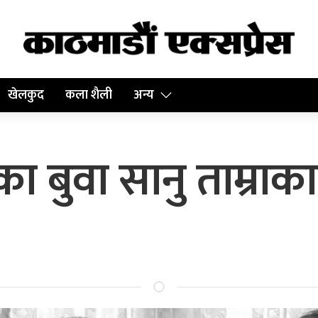
खेलकुद
कला शैली
अन्य
का बुवा सानु ताम्रा