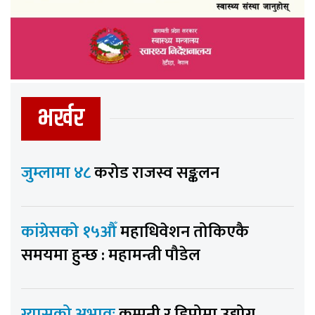
भर्खर
जुम्लामा ४८
करोड राजस्व सङ्कलन
कांग्रेसको १५औँ
महाधिवेशन तोकिएकै
समयमा हुन्छ : महामन्त्री पौडेल
ग्यासको अभावः
कम्पनी र डिपोमा उद्योग