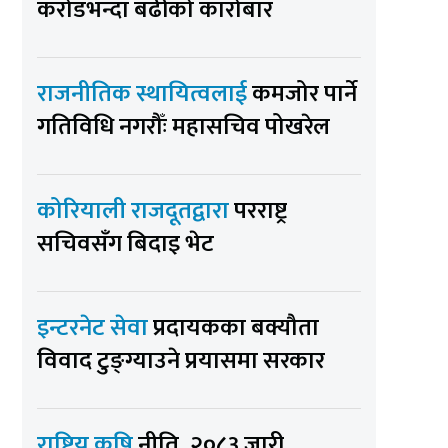
करोडभन्दा बढीको कारोबार
राजनीतिक स्थायित्वलाई
कमजोर पार्ने
गतिविधि नगरौँः महासचिव पोखरेल
कोरियाली राजदूतद्वारा
परराष्ट्र
सचिवसँग बिदाइ भेट
इन्टरनेट सेवा
प्रदायकका बक्यौता
विवाद टुङ्ग्याउने प्रयासमा सरकार
राष्ट्रिय कृषि
नीति, २०८३ जारी