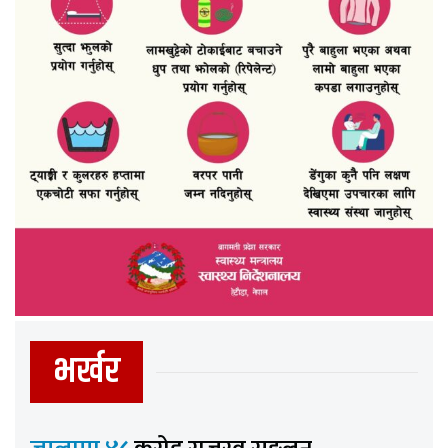
भर्खर