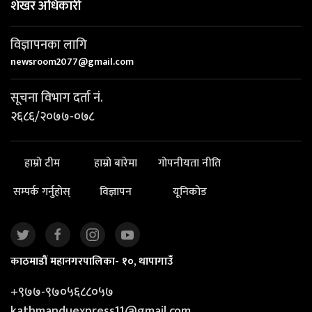
शेखर अधिकारी
विज्ञापनका लागि
newsroom2077@gmail.com
सूचना विभाग दर्ता नं.
२६८६/२०७७-०७८
हाम्रो टीम
हाम्रो बारेमा
गोपनीयता नीति
सम्पर्क गर्नुहोस्
विज्ञापन
यूनिकोड
काठमाडौं महानगरपालिका- १०, थापागाउँ
+९७७-९७०५६८८०५७
kathmanduexpress11@gmail.com