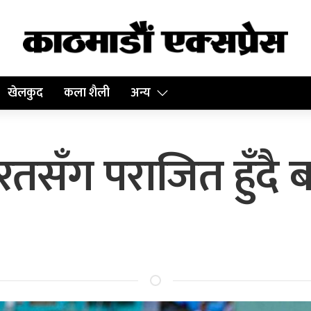
खेलकुद
कला शैली
अन्य
सँग पराजित हुँदै ब