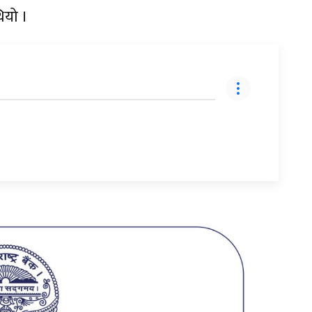
ियो ।