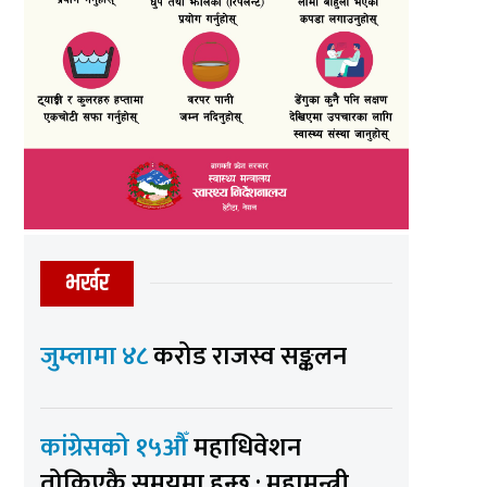
भर्खर
जुम्लामा ४८
करोड राजस्व सङ्कलन
कांग्रेसको १५औँ
महाधिवेशन
तोकिएकै समयमा हुन्छ : महामन्त्री