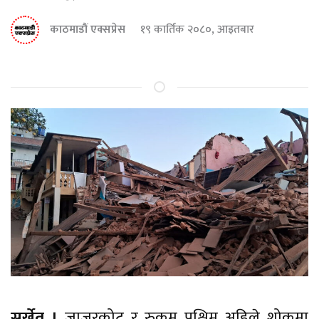
काठमाडौं एक्सप्रेस
१९ कार्तिक २०८०, आइतबार
सुर्खेत ।
जाजरकोट र रुकुम पश्चिम अहिले शोकमा