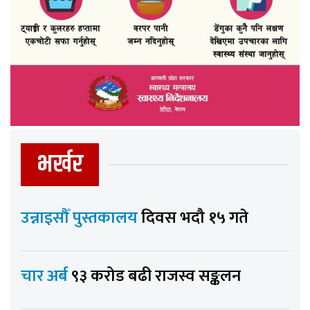
भर्खर
उन्नाइसौँ पुस्तकालय
दिवस भदौ १५ गते
चार अर्ब
९३ करोड बढी राजस्व सङ्कलन