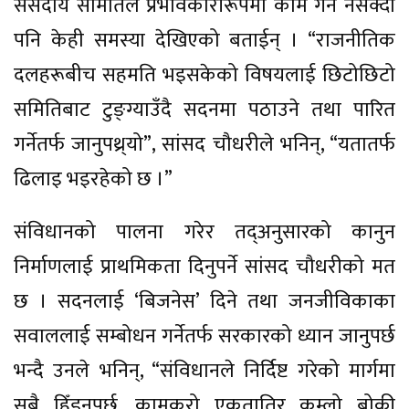
संसदीय समितिले प्रभावकारीरूपमा काम गर्न नसक्दा
पनि केही समस्या देखिएको बताईन् । “राजनीतिक
दलहरूबीच सहमति भइसकेको विषयलाई छिटोछिटो
समितिबाट टुङ्ग्याउँदै सदनमा पठाउने तथा पारित
गर्नेतर्फ जानुपथ्र्यो”, सांसद चौधरीले भनिन्, “यतातर्फ
ढिलाइ भइरहेको छ ।”
संविधानको पालना गरेर तद्अनुसारको कानुन
निर्माणलाई प्राथमिकता दिनुपर्ने सांसद चौधरीको मत
छ । सदनलाई ‘बिजनेस’ दिने तथा जनजीविकाका
सवाललाई सम्बोधन गर्नेतर्फ सरकारको ध्यान जानुपर्छ
भन्दै उनले भनिन्, “संविधानले निर्दिष्ट गरेको मार्गमा
सबै हिँड्नुपर्छ, कामकुरो एकतातिर कुम्लो बोकी