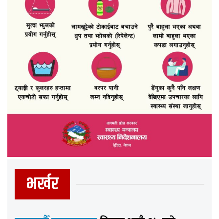
भर्खर