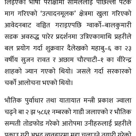
लिइएको भाषा परीक्षामा सामेललाई पछिल्लो पटक
माग गरिएको ‘उत्पादनमूलक’ क्षेत्रमा खुला गरिएको
आवेदनबाट वञ्चित गराइएपछि ग्वार्को–बालकुमारी
सडक अवरुद्ध पारेर प्रदर्शनमा उत्रिएकामाथि प्रहरीले
बल प्रयोग गर्दा शुक्रवार दैलेखको महाबु–६ का २३
वर्षीय सुजन रावत र अछाम चौरपाटी–१ का वीरेन्द्र
शाहको ज्यान गएको थियो। जसले गर्दा सरकारको
चर्को आलोचना भएको थियो।
भौतिक पुर्वाधार तथा यातायात मन्त्री प्रकाश ज्वाला
चढ्ने बा २ झ ५८६१ नम्बरको गाडी जलाएको र भौतिक
सम्पती तोडफोड गरेको आरोपमा उनीहरुलाई प्रहरीले
पक्राउ गरी अभद्र व्यवहारमा मुद्दा चलाउने तयारी गरेको