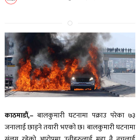
काठमाडौं,–
बालकुमारी घटनामा पक्राउ परेका ७३
जनालाई छाड्ने तयारी भएको छ। बालकुमारी घटनामा
संलग्न रहेको आरोपमा उनीहरुलाई मुद्दा नै नचलाई