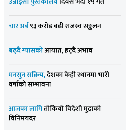
उन्नाइसौँ पुस्तकालय
दिवस भदौ १५ गते
चार अर्ब
९३ करोड बढी राजस्व सङ्कलन
बढ्दै ग्यासको
आयात, हट्दै अभाव
मनसुन सक्रिय,
देशका केही स्थानमा भारी
वर्षाको सम्भावना
आजका लागि
तोकियो विदेशी मुद्राको
विनिमयदर