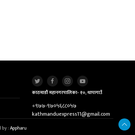
काठमाडौं महानगरपालिका- १०, थापागाउँ
+९७७-९७०५६८८०५७
kathmanduexpress11@gmail.com
d by :
Appharu