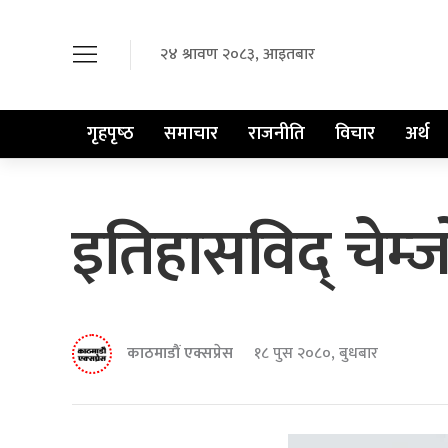
२४ श्रावण २०८३, आइतबार
गृहपृष्‍ठ
समाचार
राजनीति
विचार
अर्थ
इतिहासविद् चे
काठमाडौं एक्सप्रेस
१८ पुस २०८०, बुधबार