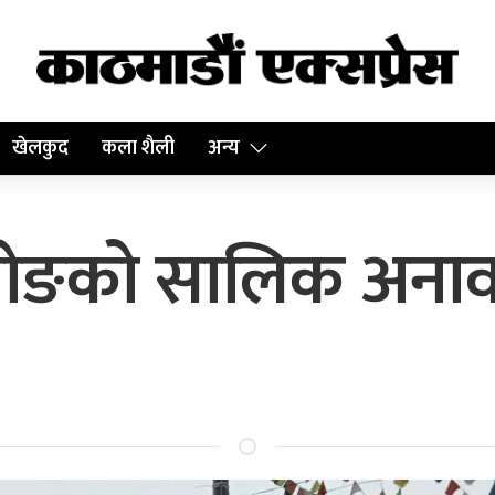
खेलकुद
कला शैली
अन्य
म्जोङको सालिक अना