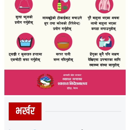
भर्खर