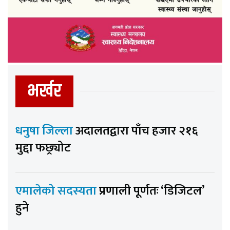
भर्खर
धनुषा जिल्ला
अदालतद्वारा पाँच हजार २१६
मुद्दा फछ्र्योट
एमालेको सदस्यता
प्रणाली पूर्णतः ‘डिजिटल’
हुने