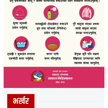
भर्खर