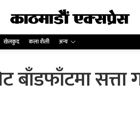
खेलकुद
कला शैली
अन्य
सिट बाँडफाँटमा सत्त