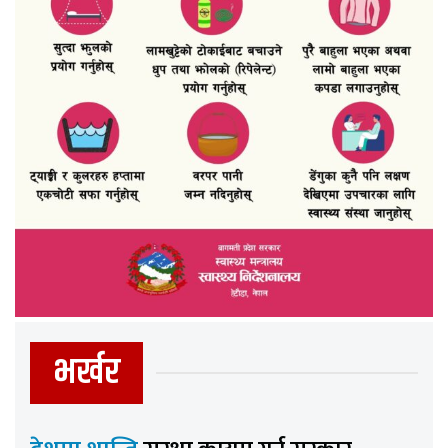
भर्खर