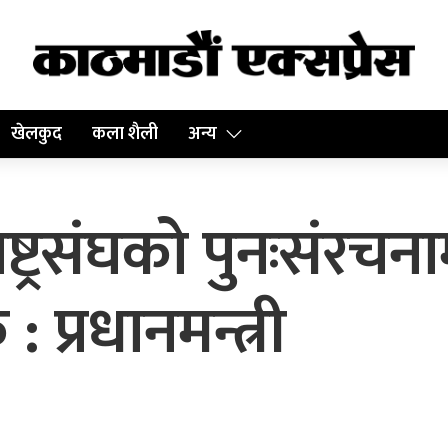
खेलकुद
कला शैली
अन्य
ाष्ट्रसंघको पुनःसंरचना
प्रधानमन्त्री