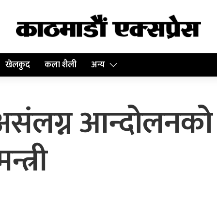
खेलकुद
कला शैली
अन्य
ा असंलग्न आन्दोलन
्त्री