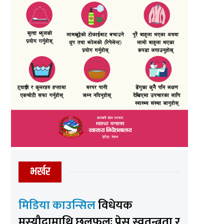
भर्खर
मिडिया काउन्सिल
विधेयक
मस्यौदामाथि छलफलः प्रेस स्वतन्त्रता र