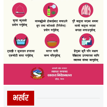
भर्खर