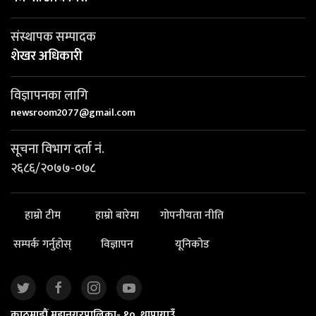
संस्थापक सम्पादक
शेखर अधिकारी
विज्ञापनका लागि
newsroom2077@gmail.com
सूचना विभाग दर्ता नं.
२६८६/२०७७-०७८
हाम्रो टीम
हाम्रो बारेमा
गोपनीयता नीति
सम्पर्क गर्नुहोस्
विज्ञापन
यूनिकोड
काठमाडौं महानगरपालिका- १०, थापागाउँ