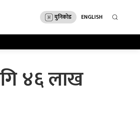
युनिकोड
ENGLISH
 लागि ४६ लाख