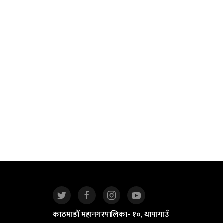
काठमाडौं महानगरपालिका- १०, थापागाउँ