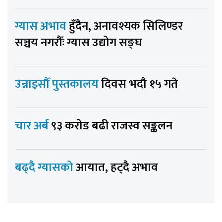
ग्यास अभाव
हुँदैन, अनावश्यक सिलिण्डर
सञ्चय नगरौँः ग्यास उद्योग सङ्घ
उन्नाइसौँ पुस्तकालय
दिवस भदौ १५ गते
चार अर्ब
९३ करोड बढी राजस्व सङ्कलन
बढ्दै ग्यासको
आयात, हट्दै अभाव