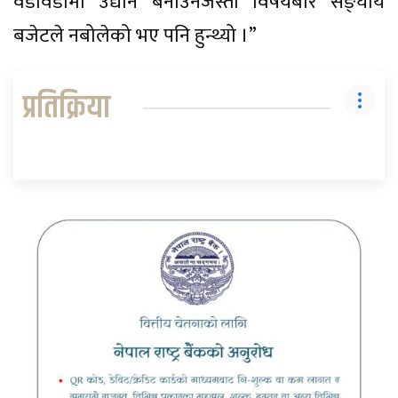
वडावडामा उद्यान बनाउनेजस्ता विषयबारे सङ्घीय
बजेटले नबोलेको भए पनि हुन्थ्यो ।”
प्रतिक्रिया