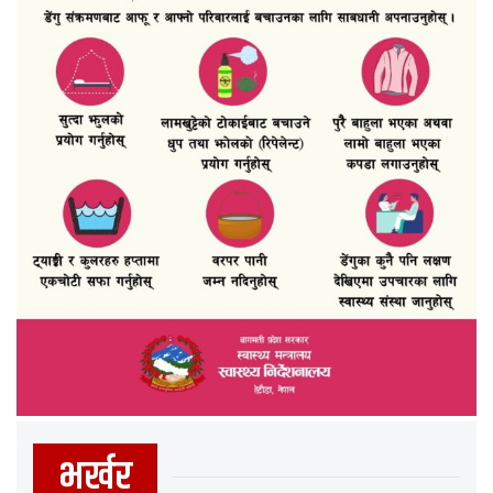
भर्खर