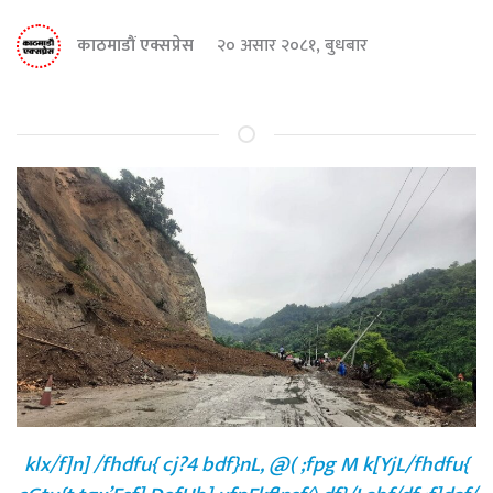
काठमाडौं एक्सप्रेस
२० असार २०८१, बुधबार
klx/f]n] /fhdfu{ cj?4 bdf}nL, @( ;fpg M k[YjL/fhdfu{