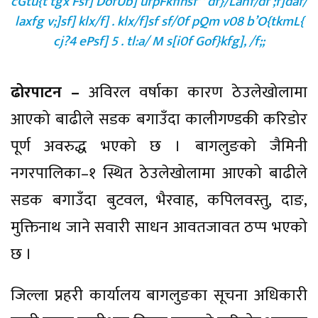
cGtu{t tgx’Fsf] DofUb] ufpFkflnsf^ df}/Lahf/df ;f]daf/
laxfg v;]sf] klx/f] . klx/f]sf sf/0f pQm v08 b’O{tkmL{
cj?4 ePsf] 5 . tl:a/ M s[i0f Gof}kfg], /f;;
ढोरपाटन –
अविरल वर्षाका कारण ठेउलेखोलामा
आएको बाढीले सडक बगाउँदा कालीगण्डकी करिडोर
पूर्ण अवरुद्ध भएको छ । बागलुङको जैमिनी
नगरपालिका–१ स्थित ठेउलेखोलामा आएको बाढीले
सडक बगाउँदा बुटवल, भैरवाह, कपिलवस्तु, दाङ,
मुक्तिनाथ जाने सवारी साधन आवतजावत ठप्प भएको
छ ।
जिल्ला प्रहरी कार्यालय बागलुङका सूचना अधिकारी