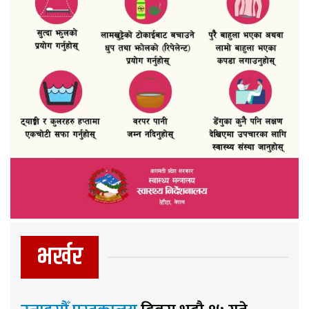
भर्खर