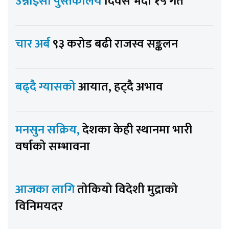
उन्नाइसौँ पुस्तकालय
दिवस भदौ १५ गते
चार अर्ब
९३ करोड बढी राजस्व सङ्कलन
बढ्दै ग्यासको
आयात, हट्दै अभाव
मनसुन सक्रिय,
देशका केही स्थानमा भारी
वर्षाको सम्भावना
आजका लागि
तोकियो विदेशी मुद्राको
विनिमयदर