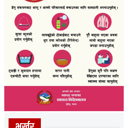
भर्खर