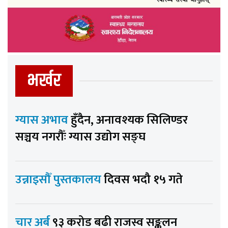
भर्खर
ग्यास अभाव
हुँदैन, अनावश्यक सिलिण्डर
सञ्चय नगरौँः ग्यास उद्योग सङ्घ
उन्नाइसौँ पुस्तकालय
दिवस भदौ १५ गते
चार अर्ब
९३ करोड बढी राजस्व सङ्कलन