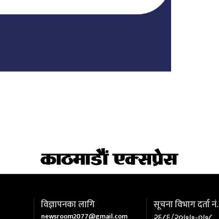
विज्ञापनका लागि
सूचना विभाग दर्ता नं.
newsroom2077@gmail.com
२६८६/२०७७-०७८