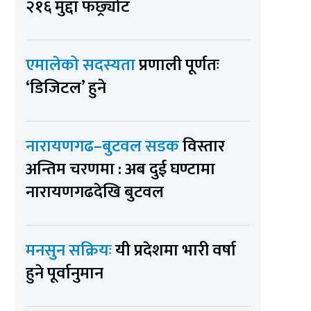
२१६ मुद्दा फछ्र्योट
एमालेको सदस्यता
प्रणाली पूर्णतः
‘डिजिटल’ हुने
नारायणगढ–बुटवल सडक
विस्तार
अन्तिम चरणमा : अब दुई घण्टामा
नारायणगढदेखि बुटवल
मनसुन सक्रियः
यी प्रदेशमा भारी वर्षा
हुने पूर्वानुमान