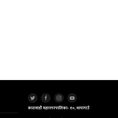
काठमाडौं महानगरपालिका- १०, थापागाउँ