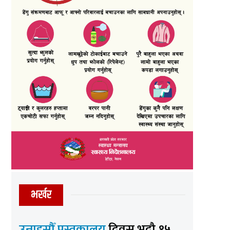
भर्खर
उन्नाइसौँ पुस्तकालय
दिवस भदौ १५