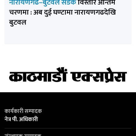
नारायणगढ–बुटवल सडक
विस्तार अन्तिम
चरणमा : अब दुई घण्टामा नारायणगढदेखि
बुटवल
कार्यकारी सम्पादक
नेत्र पी. अधिकारी