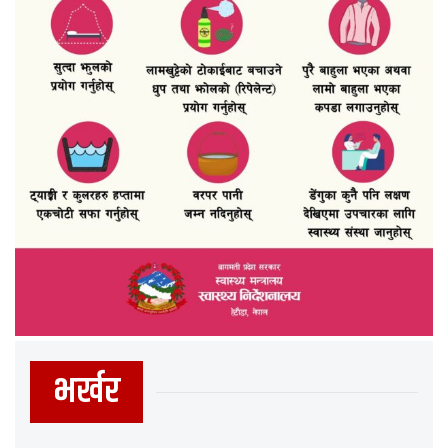
भर्खर