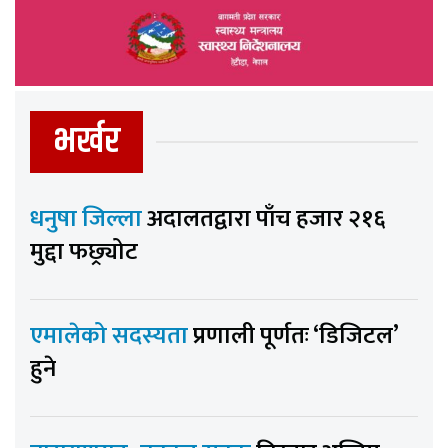
भर्खर
धनुषा जिल्ला
अदालतद्वारा पाँच हजार २१६
मुद्दा फछ्र्योट
एमालेको सदस्यता
प्रणाली पूर्णतः ‘डिजिटल’
हुने