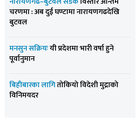
नारायणगढ–बुटवल सडक
विस्तार अन्तिम
चरणमा : अब दुई घण्टामा नारायणगढदेखि
बुटवल
मनसुन सक्रियः
यी प्रदेशमा भारी वर्षा हुने
पूर्वानुमान
बिहीबारका लागि
तोकियो विदेशी मुद्राको
विनिमयदर