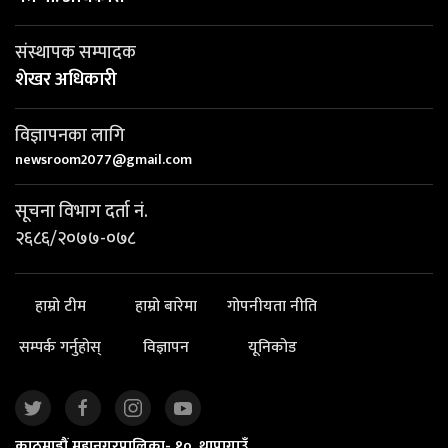
संस्थापक सम्पादक
शेखर अधिकारी
विज्ञापनका लागि
newsroom2077@gmail.com
सूचना विभाग दर्ता नं.
२६८६/२०७७-०७८
हाम्रो टीम
हाम्रो बारेमा
गोपनीयता नीति
सम्पर्क गर्नुहोस्
विज्ञापन
यूनिकोड
काठमाडौं महानगरपालिका- १०, थापागाउँ