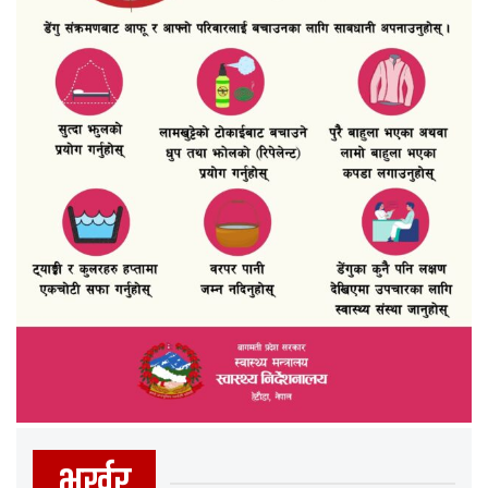
भर्खर