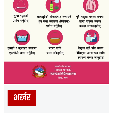
भर्खर