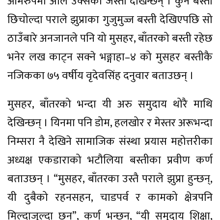
आमरुपमा अलि उक्सेका जस्ता देखिन्छन् । कुनै बस्ती
छिचोल्दा पराले झुप्राका गुजुमुज्ज बस्ती देखिएपछि सो
ठाउँबारे अनजानले पनि यो मुसहर, बाँतरको बस्ती रहेछ
भनेर लख काट्न सक्ने भङ्गाहा–४ को मुसहर बस्तीकै
नजिकका ७५ वर्षीय वृदेवसिंह दनुवार बताउछन् ।
मुसहर, बाँतरको भन्दा यी अरु समुदाय थोरै माथि
देखिन्छन् । यिनमा पनि डोम, हलखोर र मेस्तर अरूभन्दा
निम्सरा नै देखिने सामाजिक संस्था प्रयास महोत्तरीका
अध्यक्ष एकडाराको भटौलिया बस्तीका प्रवीण कर्ण
बताउछन् । “मुसहर, बाँतरका उस्तै पराले झुप्रा हुन्छन्,
यी दुबैको रहनसहन, चाडपर्व र कामको क्षेत्रपनि
मिल्दाजुल्दा छन्”, कर्ण भन्छन्, “यी समुदाय शिक्षा,