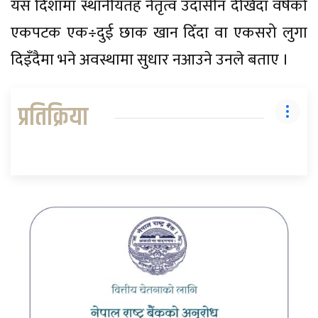
यस दिशामा स्थानीयतह नेतृत्व उदासीन देखिँदा वर्षको
एकपटक एक÷दुई छाक खान दिँदा वा एकसरो लुगा
दिइँदैमा भने अवस्थामा सुधार नआउने उनले बताए ।
प्रतिक्रिया