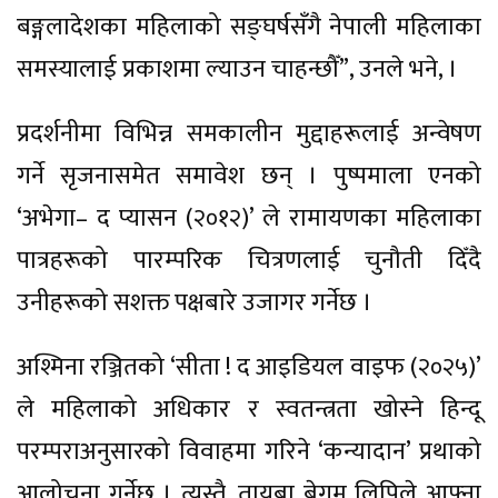
बङ्गलादेशका महिलाको सङ्घर्षसँगै नेपाली महिलाका
समस्यालाई प्रकाशमा ल्याउन चाहन्छौँ”, उनले भने, ।
प्रदर्शनीमा विभिन्न समकालीन मुद्दाहरूलाई अन्वेषण
गर्ने सृजनासमेत समावेश छन् । पुष्पमाला एनको
‘अभेगा– द प्यासन (२०१२)’ ले रामायणका महिलाका
पात्रहरूको पारम्परिक चित्रणलाई चुनौती दिँदै
उनीहरूको सशक्त पक्षबारे उजागर गर्नेछ ।
अश्मिना रञ्जितको ‘सीता ! द आइडियल वाइफ (२०२५)’
ले महिलाको अधिकार र स्वतन्त्रता खोस्ने हिन्दू
परम्पराअनुसारको विवाहमा गरिने ‘कन्यादान’ प्रथाको
आलोचना गर्नेछ । त्यस्तै, तायबा बेगम लिपिले आफ्ना