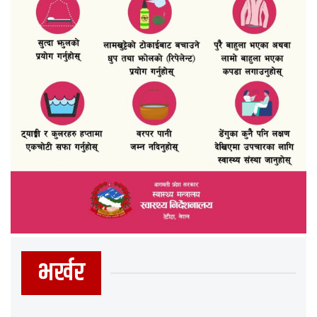
भर्खर