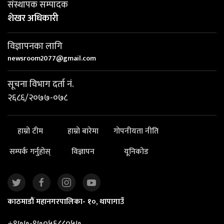
संस्थापक सम्पादक
शेखर अधिकारी
विज्ञापनका लागि
newsroom2077@gmail.com
सूचना विभाग दर्ता नं.
२६८६/२०७७-०७८
हाम्रो टीम
हाम्रो बारेमा
गोपनीयता नीति
सम्पर्क गर्नुहोस्
विज्ञापन
यूनिकोड
काठमाडौं महानगरपालिका- १०, थापागाउँ
+९७७-९७०५६८८०५७