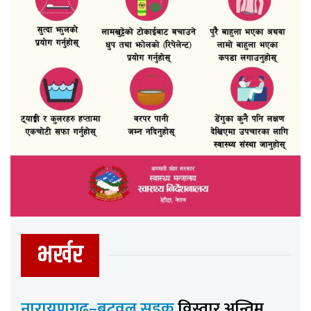
भर्खर
नारायणगढ–बुटवल सडक
विस्तार अन्तिम