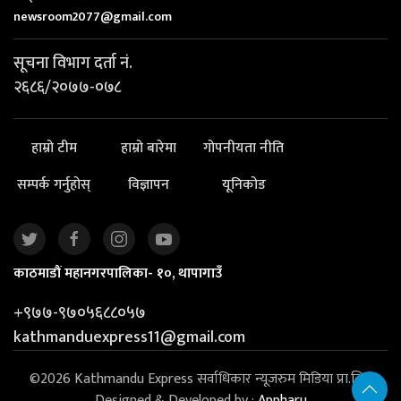
newsroom2077@gmail.com
सूचना विभाग दर्ता नं.
२६८६/२०७७-०७८
हाम्रो टीम
हाम्रो बारेमा
गोपनीयता नीति
सम्पर्क गर्नुहोस्
विज्ञापन
यूनिकोड
काठमाडौं महानगरपालिका- १०, थापागाउँ
+९७७-९७०५६८८०५७
kathmanduexpress11@gmail.com
©2026 Kathmandu Express सर्वाधिकार न्यूजरुम मिडिया प्रा.लि. |
Designed & Developed by :
Appharu