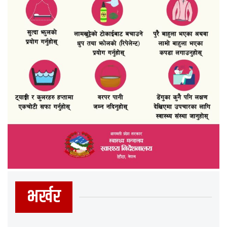
भर्खर