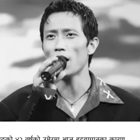
माङको ४२ वर्षको उमेरमा आज हृदयाघातका कारण