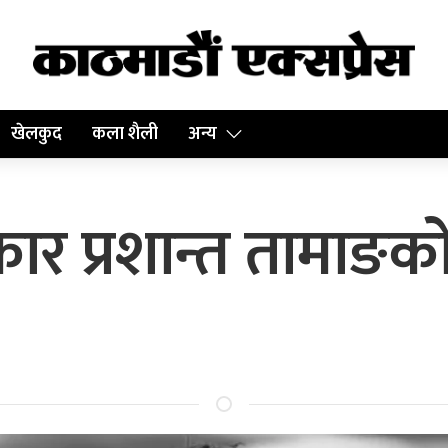
खेलकुद
कला शैली
अन्य
र प्रशान्त तामाङक