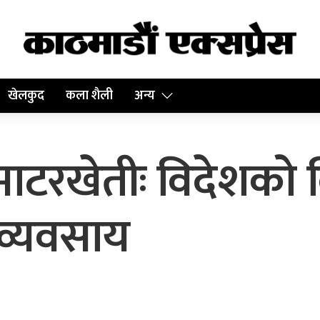
खेलकुद
कला शैली
अन्य
टमाटरखेतीः विदेशको
र व्यवसाय