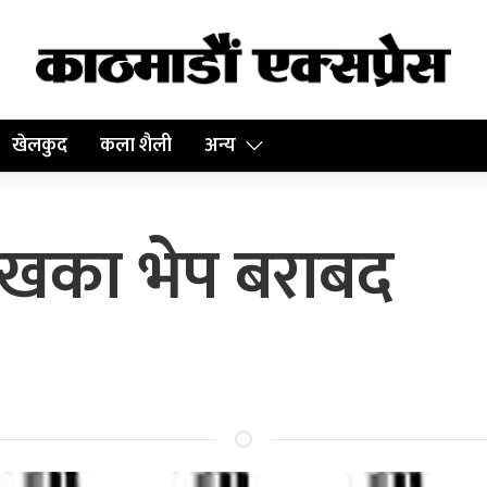
खेलकुद
कला शैली
अन्य
ाखका भेप बराबद