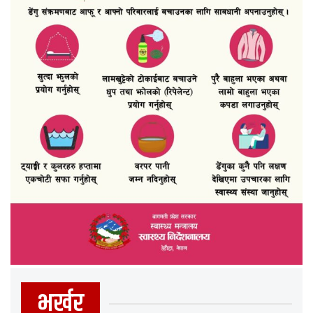
भर्खर