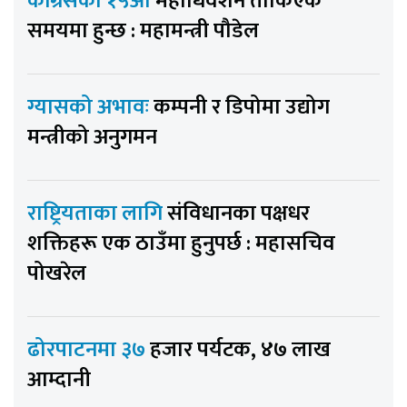
कांग्रेसको १५औँ
महाधिवेशन तोकिएकै
समयमा हुन्छ : महामन्त्री पौडेल
ग्यासको अभावः
कम्पनी र डिपोमा उद्योग
मन्त्रीको अनुगमन
राष्ट्रियताका लागि
संविधानका पक्षधर
शक्तिहरू एक ठाउँमा हुनुपर्छ : महासचिव
पोखरेल
ढोरपाटनमा ३७
हजार पर्यटक, ४७ लाख
आम्दानी