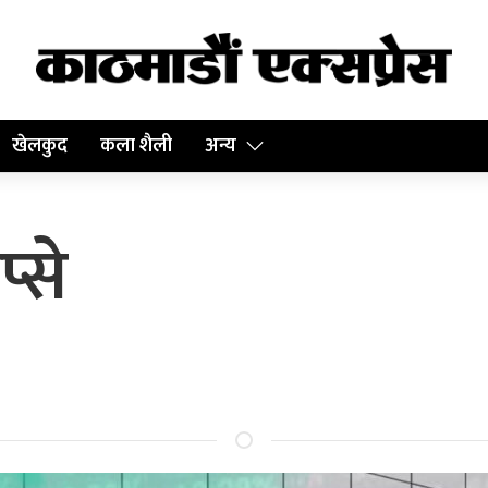
खेलकुद
कला शैली
अन्य
प्से