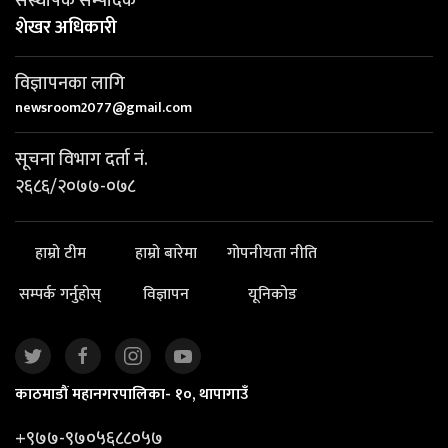
संस्थापक सम्पादक
शेखर अधिकारी
विज्ञापनका लागि
newsroom2077@gmail.com
सूचना विभाग दर्ता नं.
२६८६/२०७७-०७८
हाम्रो टीम
हाम्रो बारेमा
गोपनीयता नीति
सम्पर्क गर्नुहोस्
विज्ञापन
यूनिकोड
काठमाडौं महानगरपालिका- १०, थापागाउँ
+९७७-९७०५६८८०५७