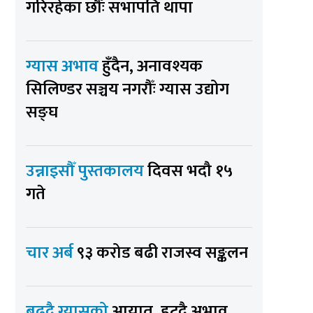
गरिरहेका छौँः सभापति थापा
ग्यास अभाव
हुँदैन, अनावश्यक
सिलिण्डर सञ्चय नगरौँः ग्यास उद्योग
सङ्घ
उन्नाइसौँ पुस्तकालय
दिवस भदौ १५
गते
चार अर्ब
९३ करोड बढी राजस्व सङ्कलन
बढ्दै ग्यासको
आयात, हट्दै अभाव