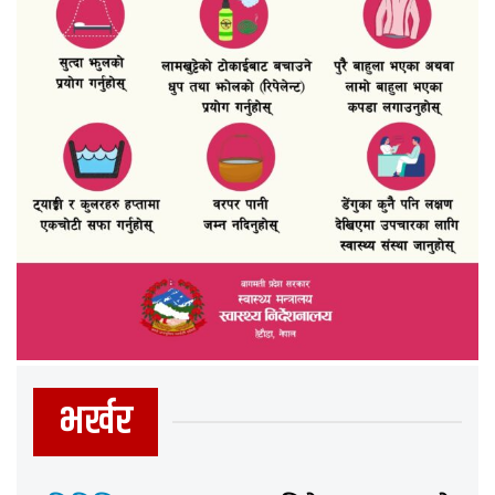
भर्खर